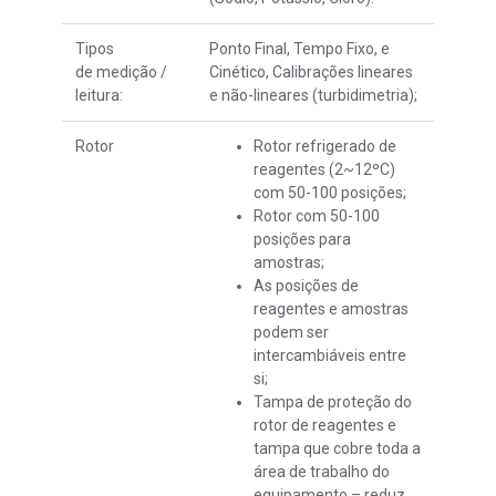
Tipos
Ponto Final, Tempo Fixo, e
de
medição
/
Cinético, Calibrações lineares
leitura:
e não-lineares (turbidimetria);
Rotor
Rotor refrigerado de
reagentes (2~12ºC)
com 50-100 posições;
Rotor com 50-100
posições para
amostras;
As posições de
reagentes e amostras
podem ser
intercambiáveis entre
si;
Tampa de proteção do
rotor de reagentes e
tampa que cobre toda a
área de trabalho do
equipamento – reduz