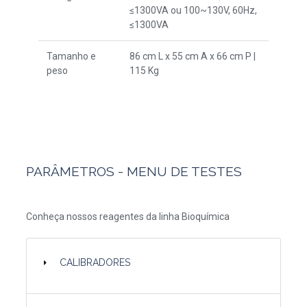
≤1300VA ou 100~130V, 60Hz,
≤1300VA
Tamanho e
86 cm L x 55 cm A x 66 cm P |
peso
115 Kg
PARÂMETROS - MENU DE TESTES
Conheça nossos reagentes da linha Bioquímica
CALIBRADORES