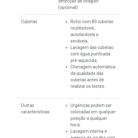
detecção de coágulo
(opcional).
Cubetas
Rotor com 80 cubetas
reutilizáveis,
autolaváveis e
secáveis;
Lavagem das cubetas
com água purificada
pré-aquecida;
Checagem automática
da qualidade das
cubetas antes de
realizar os testes.
Outras
Urgências podem ser
características
colocadas em qualquer
posição a qualquer
hora;
Lavagem interna e
externa da agulha com