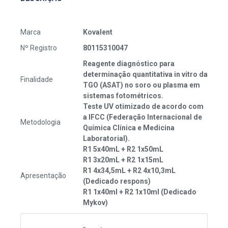
Marca
Kovalent
Nº Registro
80115310047
Reagente diagnóstico para
determinação quantitativa in vitro da
Finalidade
TGO (ASAT) no soro ou plasma em
sistemas fotométricos.
Teste UV otimizado de acordo com
a IFCC (Federação Internacional de
Metodologia
Química Clínica e Medicina
Laboratorial).
R1 5x40mL + R2 1x50mL
R1 3x20mL + R2 1x15mL
R1 4x34,5mL + R2 4x10,3mL
Apresentação
(Dedicado respons)
R1 1x40ml + R2 1x10ml (Dedicado
Mykov)