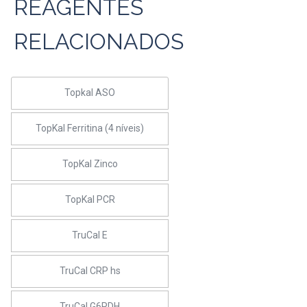
REAGENTES
RELACIONADOS
Topkal ASO
TopKal Ferritina (4 níveis)
TopKal Zinco
TopKal PCR
TruCal E
TruCal CRP hs
TruCal G6PDH