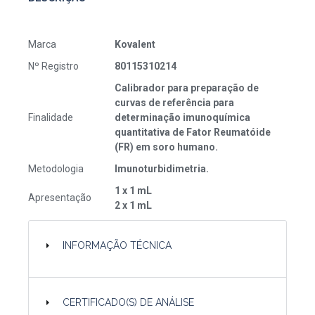
Marca
Kovalent
Nº Registro
80115310214
Calibrador para preparação de
curvas de referência para
Finalidade
determinação imunoquímica
quantitativa de Fator Reumatóide
(FR) em soro humano.
Metodologia
Imunoturbidimetria.
1 x 1 mL
Apresentação
2 x 1 mL
INFORMAÇÃO TÉCNICA
CERTIFICADO(S) DE ANÁLISE