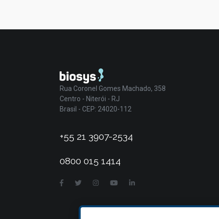
Rua Coronel Gomes Machado, 358
Centro - Niterói - RJ
Brasil - CEP: 24020-112
+55 21 3907-2534
0800 015 1414