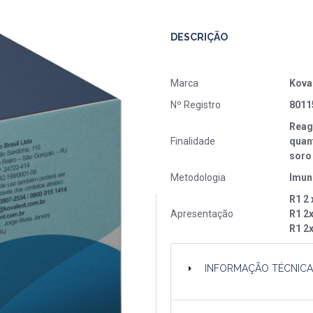
DESCRIÇÃO
Marca
Kova
Nº Registro
8011
Reag
Finalidade
quant
soro
Metodologia
Imun
R1 2 
Apresentação
R1 2
R1 2
INFORMAÇÃO TÉCNIC