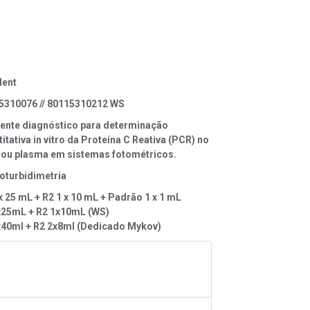
lent
5310076 // 80115310212 WS
ente diagnóstico para determinação
itativa in vitro da Proteína C Reativa (PCR) no
 ou plasma em sistemas fotométricos.
oturbidimetria
x 25 mL + R2 1 x 10 mL + Padrão 1 x 1 mL
x25mL + R2 1x10mL (WS)
x40ml + R2 2x8ml (Dedicado Mykov)
A