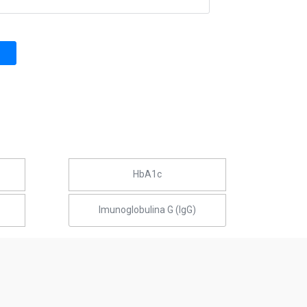
HbA1c
Imunoglobulina G (IgG)