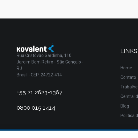
LINKS
Rua Cristóvão Sardinha, 110
Jardim Bom Retiro - São Gonçalo -
Home
RJ
Brasil - CEP: 24722-414
Contato
Trabalhe
+55 21 2623-1367
Central 
Blog
0800 015 1414
Política 