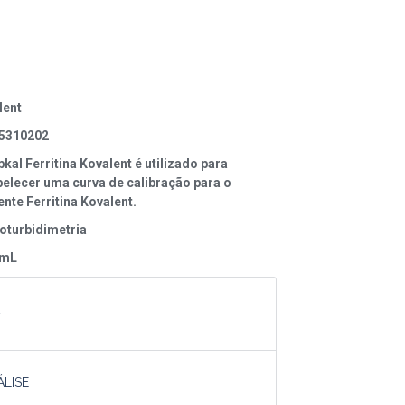
lent
5310202
kal Ferritina Kovalent é utilizado para
belecer uma curva de calibração para o
nte Ferritina Kovalent.
oturbidimetria
 mL
A
ÁLISE