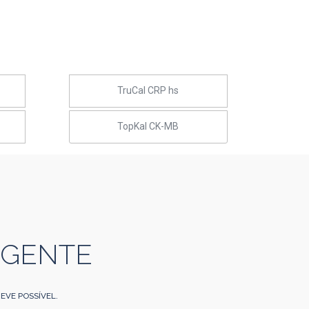
TruCal CRP hs
TopKal CK-MB
 GENTE
EVE POSSÍVEL.