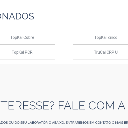
ONADOS
TopKal Cobre
TopKal Zinco
TopKal PCR
TruCal CRP U
NTERESSE? FALE COM A
ADOS OU DO SEU LABORATÓRIO ABAIXO, ENTRAREMOS EM CONTATO O MAIS BR