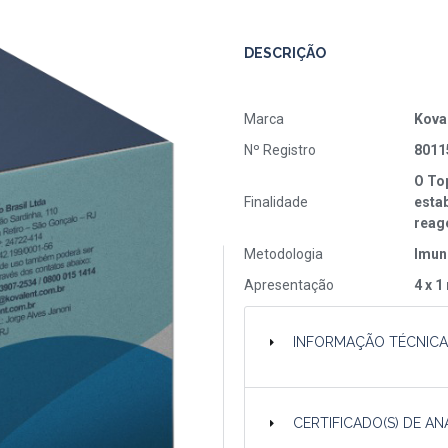
DESCRIÇÃO
Marca
Kova
Nº Registro
8011
O Top
Finalidade
esta
reage
Metodologia
Imun
Apresentação
4 x 1
INFORMAÇÃO TÉCNIC
CERTIFICADO(S) DE AN