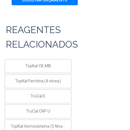
REAGENTES
RELACIONADOS
TopKal CK-MB
TopKal Ferritina (4 níveis)
TruCal E
TruCal CRP U
TopKal Homocisteína (5 Níveis)