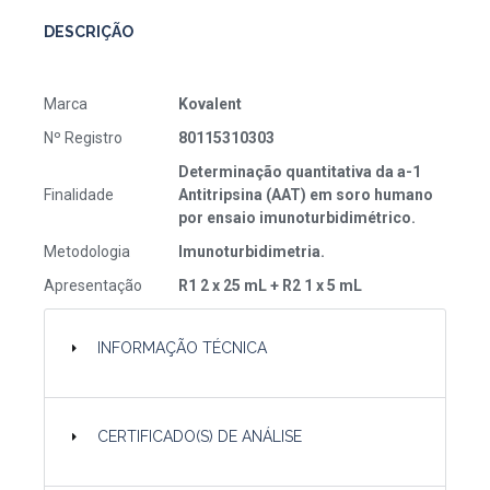
DESCRIÇÃO
Marca
Kovalent
Nº Registro
80115310303
Determinação quantitativa da a-1
Finalidade
Antitripsina (AAT) em soro humano
por ensaio imunoturbidimétrico.
Metodologia
Imunoturbidimetria.
Apresentação
R1 2 x 25 mL + R2 1 x 5 mL
INFORMAÇÃO TÉCNICA
CERTIFICADO(S) DE ANÁLISE