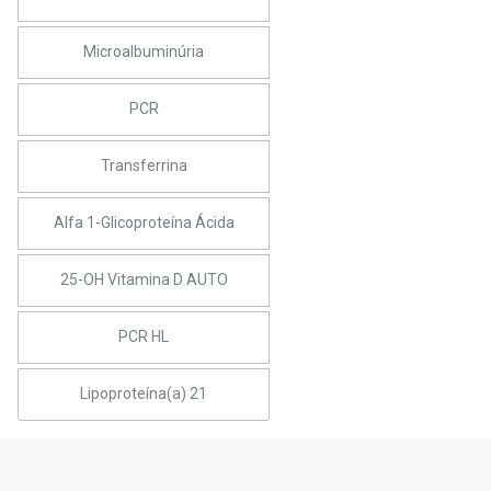
Microalbuminúria
PCR
Transferrina
Alfa 1-Glicoproteína Ácida
25-OH Vitamina D AUTO
PCR HL
Lipoproteína(a) 21