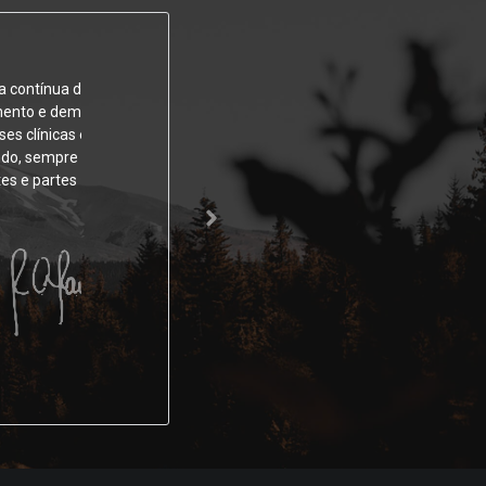
nua dos
e demais
icas e
empre que
artes