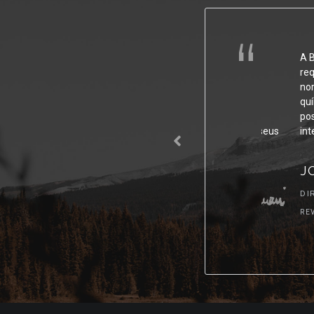
ar no segmento de análises clínicas e químicas,
A BIOSYS 
utos e serviços de alta qualidade, com base no
requisito
 Fabricação e demais normas de referência.
normas de
aos requisitos e com a manutenção da eficácia do
químicas,
 conciliando modernidade a preços competitivos, a
possível, 
osição de destaque, atendendo as expectativas de seus
interessa
JORGE
DIRETOR
REV06 - 2