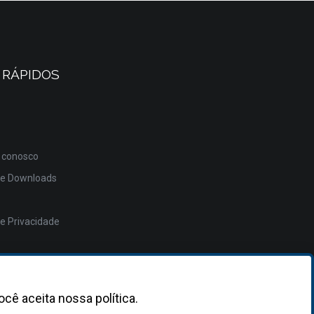
 RÁPIDOS
 conosco
de Downloads
de Privacidade
ocê aceita nossa política.
Desenvolvido
pela
Asterisco