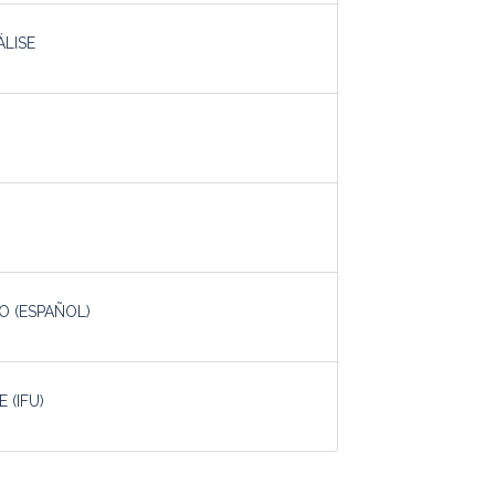
ÁLISE
O (ESPAÑOL)
 (IFU)