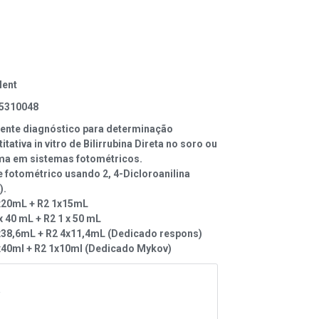
lent
5310048
ente diagnóstico para determinação
itativa in vitro de Bilirrubina Direta no soro ou
ma em sistemas fotométricos.
e fotométrico usando 2, 4-Dicloroanilina
).
x20mL + R2 1x15mL
x 40 mL + R2 1 x 50 mL
x38,6mL + R2 4x11,4mL (Dedicado respons)
x40ml + R2 1x10ml (Dedicado Mykov)
A