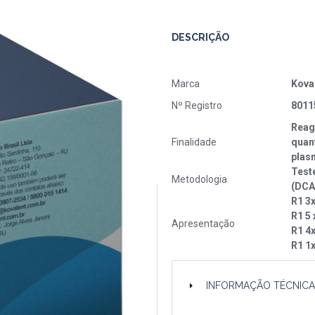
DESCRIÇÃO
Marca
Kova
Nº Registro
8011
Reag
Finalidade
quant
plas
Test
Metodologia
(DCA
R1 3
R1 5 
Apresentação
R1 4
R1 1
INFORMAÇÃO TÉCNIC