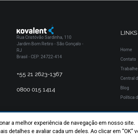
LINKS
Rua Cristóvão Sardinha, 110
Jardim Bom Retiro - São Gonçalo -
Home
RJ
Brasil - CEP: 24722-414
Contato
Trabalhe
+55 21 2623-1367
Central 
Blog
0800 015 1414
Política 
onar a melhor experiência de navegação em nosso site.
ais detalhes e avaliar cada um deles. Ao clicar em “OK” v