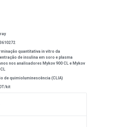
ray
3610272
minação quantitativa in vitro da
entração de insulina em soro e plasma
nos nos analisadores Mykov 900 CL e Mykov
 CL
io de quimioluminescência (CLIA)
0T/kit
A