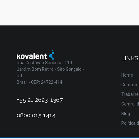
LINKS
Rua Cristóvão Sardinha, 110
Jardim Bom Retiro - São Gonçalo -
Home
RJ
Brasil - CEP: 24722-414
Contato
Trabalhe
+55 21 2623-1367
Central 
Blog
0800 015 1414
Política 