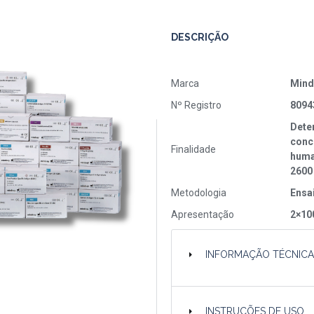
DESCRIÇÃO
Marca
Mind
Nº Registro
8094
Deter
conc
Finalidade
huma
2600
Metodologia
Ensa
Apresentação
2×10
INFORMAÇÃO TÉCNIC
INSTRUÇÕES DE USO