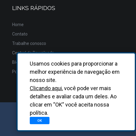
LINKS RÁPIDOS
Home
Contato
Trabalhe conosco
Central de Downloads
Blog
Usamos cookies para proporcionar a
melhor experiência de navegação em
Política de Privacidade
nosso site.
Clicando aqui
, você pode ver mais
detalhes e avaliar cada um deles. Ao
clicar em “OK” você aceita nossa
política.
GRUPO BIOSYS KOVALENT |
2026
OK
Desenvolvido
pela
Asterisco