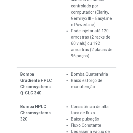
controlado por
computador (Clarity,
Geminyx III – EasyLine
e PowerLine)
Pode injetar até 120
amostras (2 racks de
60 vials) ou 192
amostras (2 placas de
96 poços)
Bomba
Bomba Quaternária
Gradiente HPLC
Baixo esforço de
Chromsystems
manutenção
Q-CLC 340
Bomba HPLC
Consistência de alta
Chromsystems
taxa de fluxo
320
Baixa pulsação
Fluxo Constante
Degasser a vácuo de