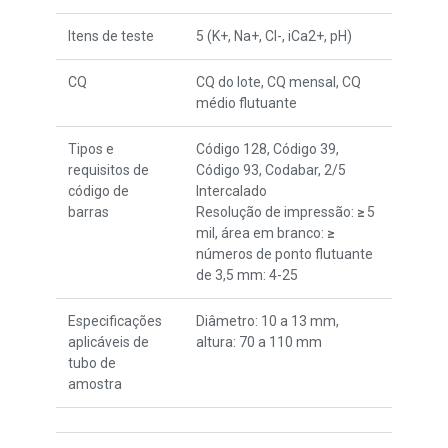
Itens de teste
5 (K+, Na+, Cl-, iCa2+, pH)
CQ
CQ do lote, CQ mensal, CQ
médio flutuante
Tipos e
Código 128, Código 39,
requisitos de
Código 93, Codabar, 2/5
código de
Intercalado
barras
Resolução de impressão:
≥
5
mil, área em branco:
≥
números de ponto flutuante
de 3,5 mm: 4-25
Especificações
Diâmetro: 10 a 13 mm,
aplicáveis de
altura: 70 a 110 mm
tubo de
amostra