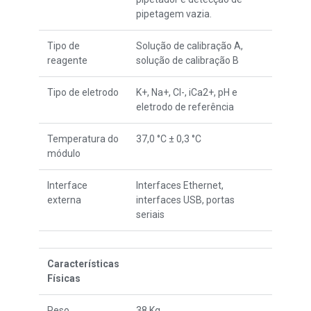
pipetagem vazia.
Tipo de
Solução de calibração A,
reagente
solução de calibração B
Tipo de eletrodo
K+, Na+, Cl-, iCa2+, pH e
eletrodo de referência
Temperatura do
37,0 °C ± 0,3 °C
módulo
Interface
Interfaces Ethernet,
externa
interfaces USB, portas
seriais
Características
Físicas
Peso
38 Kg