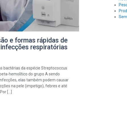
Pesq
Prod
Sem 
são e formas rápidas de
infecções respiratórias
s bactérias da espécie Streptococcus
beta-hemolítico do grupo A sendo
infecções, elas também podem causar
cções na pele (impetigo), febres e até
Por […]