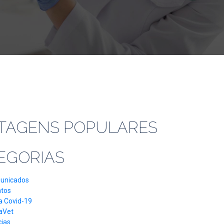
TAGENS POPULARES
EGORIAS
unicados
ntos
a Covid-19
aVet
cias