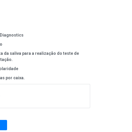
Diagnostics
to
a da saliva para a realização do teste de
atação.
laridade
ras por caixa.
A