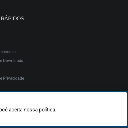
 RÁPIDOS
 conosco
de Downloads
de Privacidade
ocê aceita nossa política.
Desenvolvido
pela
Asterisco