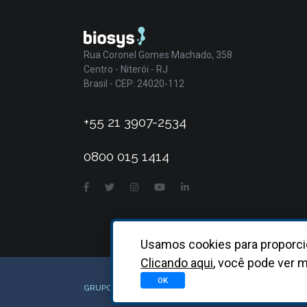
Rua Coronel Gomes Machado, 358
Centro - Niterói - RJ
Brasil - CEP: 24020-112
+55 21 3907-2534
0800 015 1414
Usamos cookies para proporci
Clicando aqui
, você pode ver m
OK
GRUPO BIOSYS KOVALENT |
2026