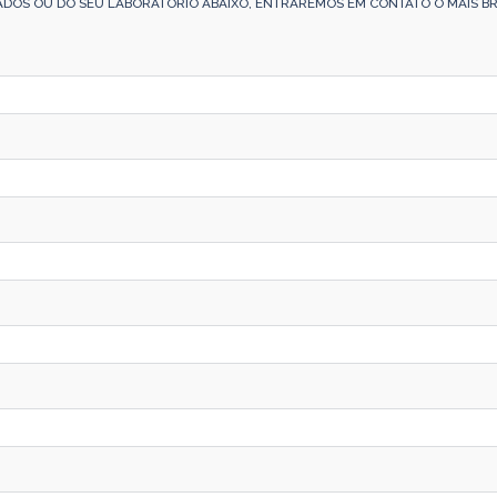
ADOS OU DO SEU LABORATÓRIO ABAIXO, ENTRAREMOS EM CONTATO O MAIS BR