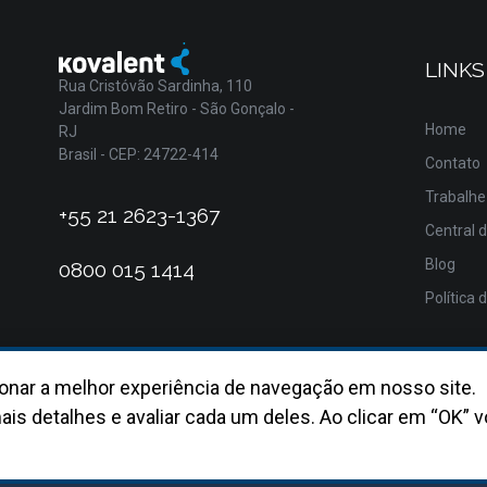
LINKS
Rua Cristóvão Sardinha, 110
Jardim Bom Retiro - São Gonçalo -
Home
RJ
Brasil - CEP: 24722-414
Contato
Trabalhe
+55 21 2623-1367
Central 
Blog
0800 015 1414
Política 
onar a melhor experiência de navegação em nosso site.
ais detalhes e avaliar cada um deles. Ao clicar em “OK” v