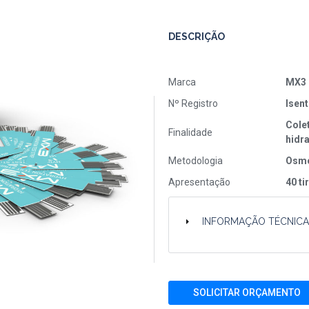
DESCRIÇÃO
Marca
MX3 
Nº Registro
Isen
Colet
Finalidade
hidr
Metodologia
Osmo
Apresentação
40 ti
INFORMAÇÃO TÉCNIC
SOLICITAR ORÇAMENTO