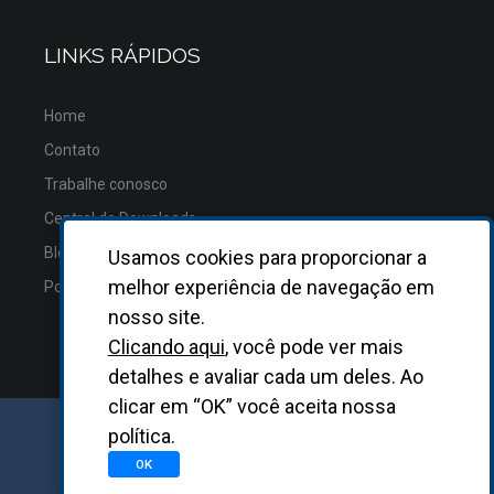
LINKS RÁPIDOS
Home
Contato
Trabalhe conosco
Central de Downloads
Blog
Usamos cookies para proporcionar a
melhor experiência de navegação em
Política de Privacidade
nosso site.
Clicando aqui
, você pode ver mais
detalhes e avaliar cada um deles. Ao
clicar em “OK” você aceita nossa
política.
GRUPO BIOSYS KOVALENT |
2026
OK
Desenvolvido
pela
Asterisco