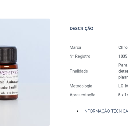
DESCRIÇÃO
Marca
Chr
Nº Registro
1035
Para
Finalidade
dete
plas
Metodologia
LC-
Apresentação
5 x 
INFORMAÇÃO TÉCNIC