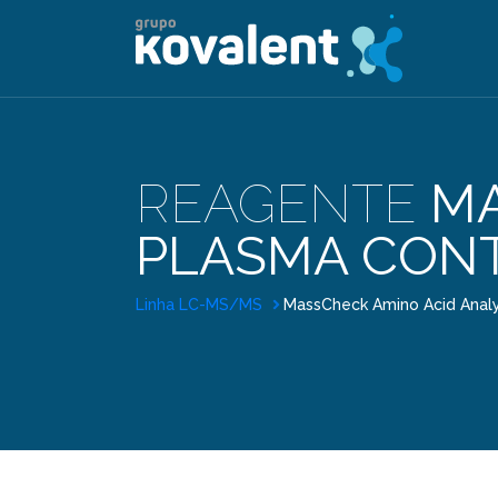
REAGENTE
MA
PLASMA CONTR
Linha LC-MS/MS
MassCheck Amino Acid Analys