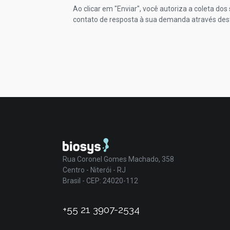
Ao clicar em "Enviar", você autoriza a coleta do
contato de resposta à sua demanda através des
Rua Coronel Gomes Machado, 358
Centro - Niterói - RJ
Brasil - CEP: 24020-112
+55 21 3907-2534