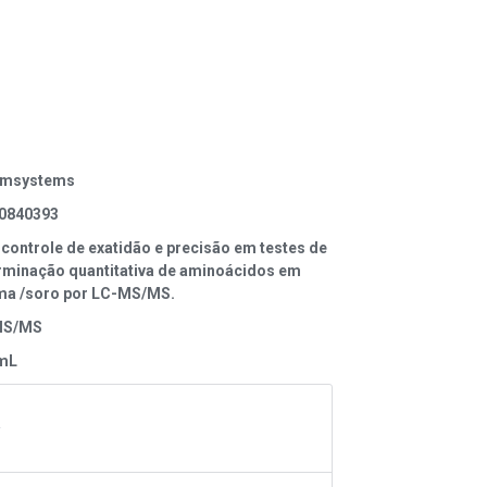
omsystems
0840393
 controle de exatidão e precisão em testes de
rminação quantitativa de aminoácidos em
ma /soro por LC-MS/MS.
MS/MS
1mL
A