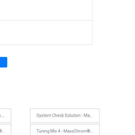
MassChrom® Aminoácidos em soro/plasma
System Check Solution - MassChrom® Amino Acid Analysis
Tuning Mix 2 - MassChrom® Amino Acid Analysis
Tuning Mix 4 - MassChrom® Amino Acid Analysis