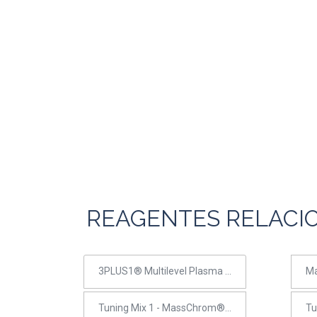
REAGENTES RELACI
3PLUS1® Multilevel Plasma Calibrator Set - Análise de Aminoácidos em Soro/Plasma
Tuning Mix 1 - MassChrom® Amino Acid Analysis