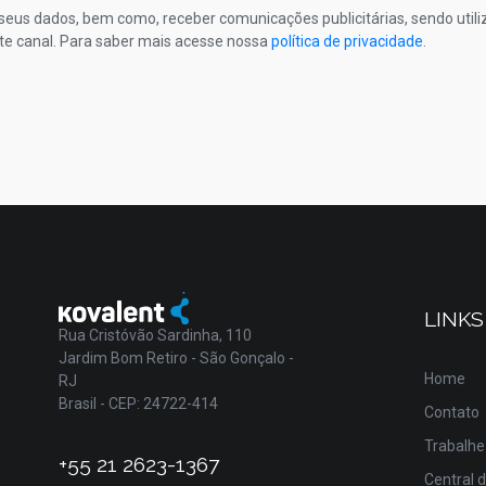
s seus dados, bem como, receber comunicações publicitárias, sendo util
te canal. Para saber mais acesse nossa
política de privacidade
.
LINKS
Rua Cristóvão Sardinha, 110
Jardim Bom Retiro - São Gonçalo -
Home
RJ
Brasil - CEP: 24722-414
Contato
Trabalhe
+55 21 2623-1367
Central 