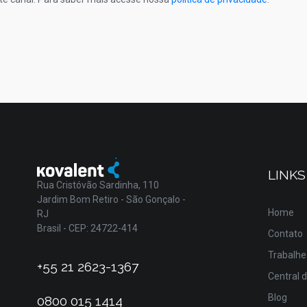
LINKS
Rua Cristóvão Sardinha, 110
Jardim Bom Retiro - São Gonçalo -
Home
RJ
Brasil - CEP: 24722-414
Contato
Trabalhe
+55 21 2623-1367
Central 
Blog
0800 015 1414