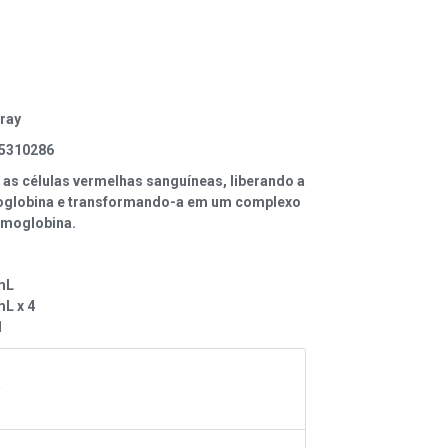
ray
5310286
 as células vermelhas sanguíneas, liberando a
globina e transformando-a em um complexo
moglobina.
mL
mL x 4
1
A