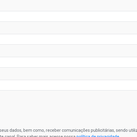
s seus dados, bem como, receber comunicações publicitárias, sendo util
te canal. Para saber mais acesse nossa
política de privacidade
.