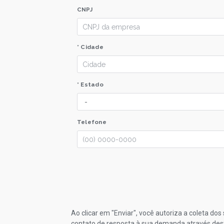
CNPJ
* Cidade
* Estado
Telefone
Ao clicar em "Enviar", você autoriza a coleta do
contato de resposta à sua demanda através des