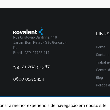
LINKS
Rua Cristóvão Sardinha, 110
Jardim Bom Retiro - São Gonçalo -
Home
RJ
Brasil - CEP: 24722-414
Contato
Trabalhe
+55 21 2623-1367
Central 
Blog
0800 015 1414
Política 
onar a melhor experiência de navegação em nosso site.