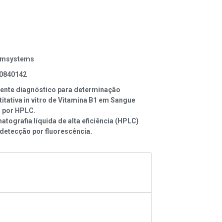
omsystems
0840142
ente diagnóstico para determinação
itativa in vitro de Vitamina B1 em Sangue
l por HPLC.
tografia líquida de alta eficiência (HPLC)
detecção por fluorescência.
A