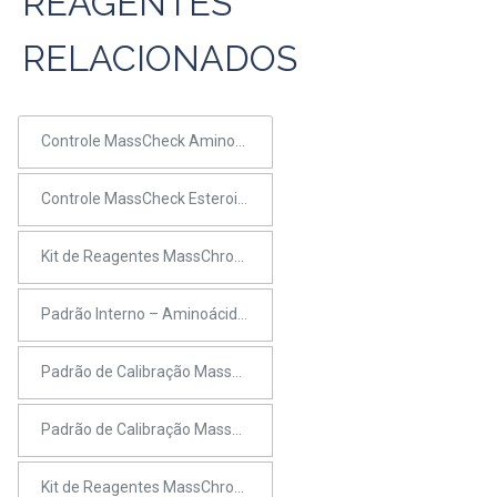
REAGENTES
RELACIONADOS
Controle MassCheck Aminoácidos e Acilcarnitinas em DBS (bi-nível)
Controle MassCheck Esteroides em soro – Painel 2
Kit de Reagentes MassChrom Aminoácidos e Acilcarnitinas em DBS (derivatizado)
Padrão Interno – Aminoácidos e Acilcarnitinas (derivatizado)
Padrão de Calibração MassChrom Esteroides – Painel 2
Padrão de Calibração MassChrom Esteroides – Painel 1
Kit de Reagentes MassChrom Esteroides em soro/plasma