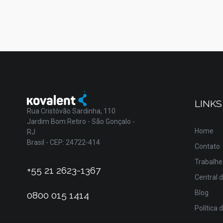
LINKS
Rua Cristóvão Sardinha, 110
Jardim Bom Retiro - São Gonçalo -
Home
RJ
Brasil - CEP: 24722-414
Contato
Trabalhe
+55 21 2623-1367
Central 
Blog
0800 015 1414
Política 