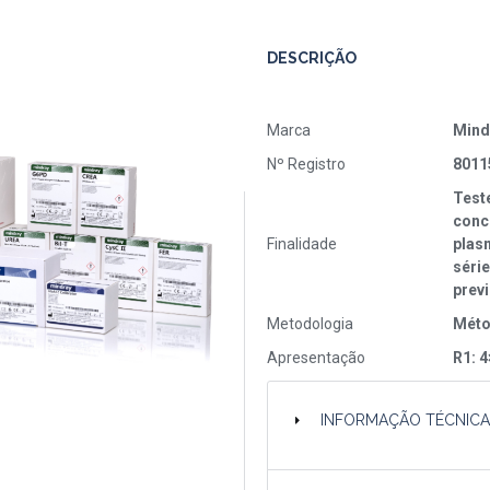
DESCRIÇÃO
Marca
Mind
Nº Registro
8011
Teste
conc
Finalidade
plas
série
prev
Metodologia
Méto
Apresentação
R1: 
INFORMAÇÃO TÉCNIC