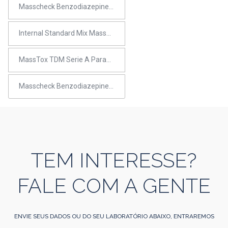
Masscheck Benzodiazepines 2 Plasma Control – Level 1
Internal Standard Mix MassTox Benzodiazepines
MassTox TDM Serie A Parameter Set Benzodiazepines 2 in serum/plasma
Masscheck Benzodiazepines 1 Plasma Control – Bi-Level (I+II)
TEM INTERESSE?
FALE COM A GENTE
ENVIE SEUS DADOS OU DO SEU LABORATÓRIO ABAIXO, ENTRAREMOS