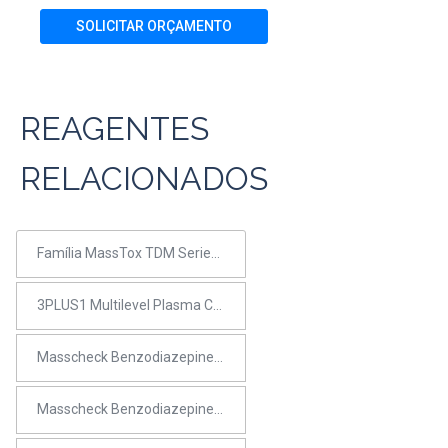
SOLICITAR ORÇAMENTO
REAGENTES
RELACIONADOS
Família MassTox TDM Series A Parameter Set – Benzodiazepínicos 1
3PLUS1 Multilevel Plasma Calibrator Set – MassTox Benzodiazepines 2
Masscheck Benzodiazepines 2 Plasma Control – Level II
Masscheck Benzodiazepines 2 Plasma Control – Bi-Level (I+II)