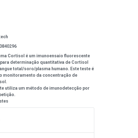
tech
0840296
oma Cortisol é um imunoensaio fluorescente
 para determinação quantitativa de Cortisol
angue total/soro/plasma humano. Este teste é
 no monitoramento da concentração de
sol.
ste utiliza um método de imunodetecção por
etição.
stes
A