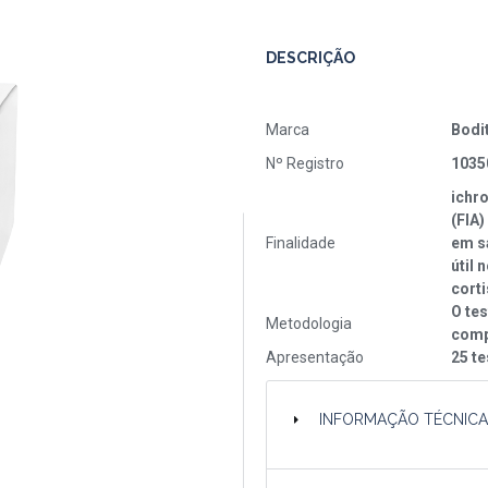
DESCRIÇÃO
Marca
Bodi
Nº Registro
1035
ichr
(FIA)
Finalidade
em s
útil
corti
O te
Metodologia
comp
Apresentação
25 te
INFORMAÇÃO TÉCNIC