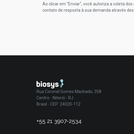
Ao clicar em "Enviar", você autoriza a coleta do
contato de resposta à sua demanda através des
Rua Coronel Gomes Machado, 358
Centro - Niterói - RJ
Brasil - CEP: 24020-112
+55 21 3907-2534