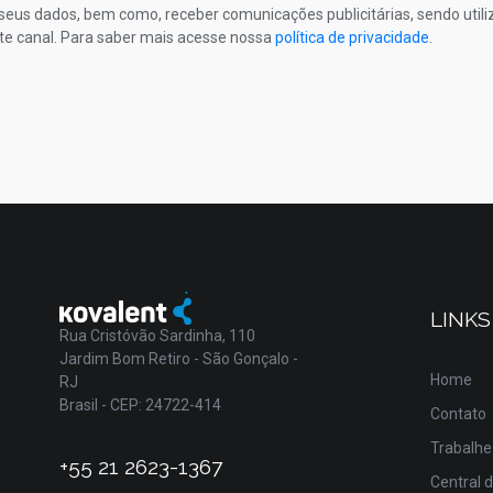
s seus dados, bem como, receber comunicações publicitárias, sendo util
te canal. Para saber mais acesse nossa
política de privacidade
.
LINKS
Rua Cristóvão Sardinha, 110
Jardim Bom Retiro - São Gonçalo -
Home
RJ
Brasil - CEP: 24722-414
Contato
Trabalhe
+55 21 2623-1367
Central 