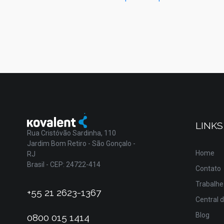
LINKS
Rua Cristóvão Sardinha, 110
Jardim Bom Retiro - São Gonçalo -
Home
RJ
Brasil - CEP: 24722-414
Contato
Trabalhe
+55 21 2623-1367
Central 
Blog
0800 015 1414