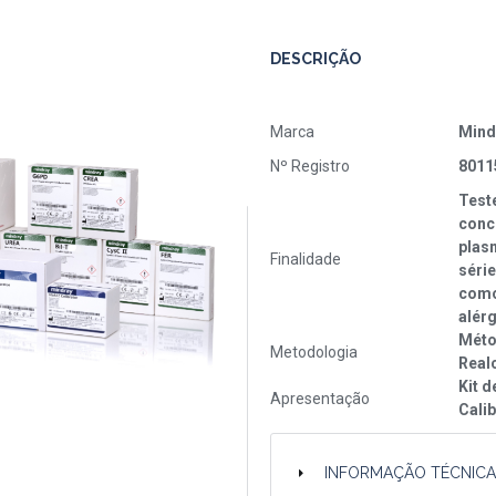
DESCRIÇÃO
Marca
Mind
Nº Registro
8011
Teste
conc
plas
Finalidade
série
como
alérg
Méto
Metodologia
Realc
Kit d
Apresentação
Calib
INFORMAÇÃO TÉCNIC