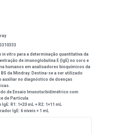
ray
5310333
 in vitro para a determinação quantitativa da
entração de imunoglobulina E (IgE) no soro e
ma humanos em analisadores bioquímicos da
 BS da Mindray. Destina-se a ser utilizado
 auxiliar no diagnóstico de doenças
icas.
do de Ensaio Imunoturbidimétrico com
e de Partícula
e IgE: R1: 1×20 mL + R2: 1×11 mL
rador IgE: 6 níveis × 1 mL
A