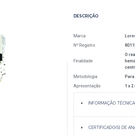
DESCRIÇÃO
Marca
Lorn
Nº Registro
8011
O re
Finalidade
hemá
cent
Metodologia
Para
Apresentação
1 x 2
INFORMAÇÃO TÉCNIC
CERTIFICADO(S) DE AN