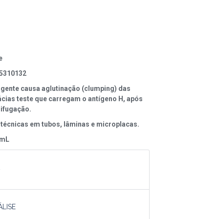
e
5310132
agente causa aglutinação (clumping) das
cias teste que carregam o antígeno H, após
rifugação.
 técnicas em tubos, lâminas e microplacas.
 mL
A
ÁLISE