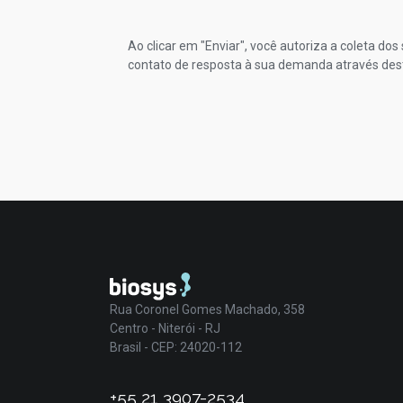
Ao clicar em "Enviar", você autoriza a coleta do
contato de resposta à sua demanda através des
Rua Coronel Gomes Machado, 358
Centro - Niterói - RJ
Brasil - CEP: 24020-112
+55 21 3907-2534