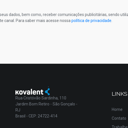
s seus dados, bem como, receber comunicações publicitárias, sendo util
te canal. Para saber mais acesse nossa
política de privacidade
.
LINKS
Rua Cristóvão Sardinha, 110
Jardim Bom Retiro - São Gonçalo -
Home
RJ
Brasil - CEP: 24722-414
Contato
Trabalhe