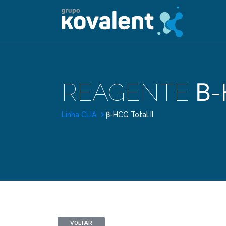
REAGENTE
Β-
Linha CLIA
β-HCG Total II
VOLTAR