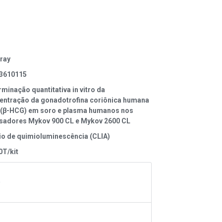
ray
3610115
minação quantitativa in vitro da
entração da gonadotrofina coriônica humana
l (β-HCG) em soro e plasma humanos nos
isadores Mykov 900 CL e Mykov 2600 CL
io de quimioluminescência (CLIA)
0T/kit
A