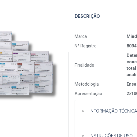
DESCRIÇÃO
Marca
Mind
Nº Registro
8094
Deter
conc
Finalidade
tota
anal
Metodologia
Ensa
Apresentação
2×10
INFORMAÇÃO TÉCNIC
INSTRUÇÕES DE USO