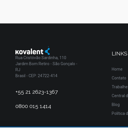
LINKS
Rua Cristóvão Sardinha, 110
Jardim Bom Retiro - São Gonçalo -
Home
RJ
Brasil - CEP: 24722-414
Contato
Trabalhe
+55 21 2623-1367
Central 
Blog
0800 015 1414
Política 