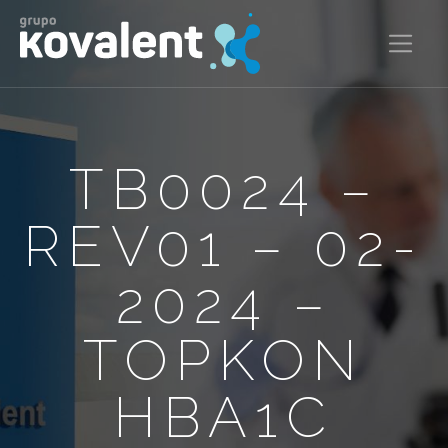
TB0024 –
REV01 – 02-
2024 –
TOPKON
HBA1C