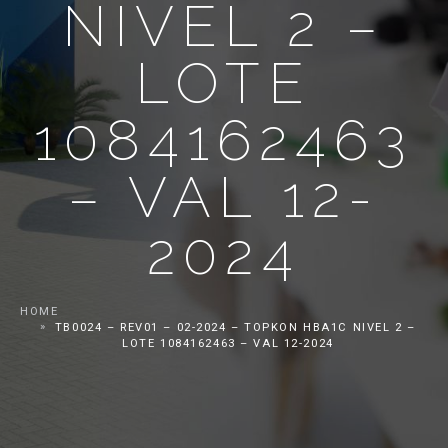
NIVEL 2 –
LOTE
1084162463
– VAL 12-
2024
HOME
TB0024 – REV01 – 02-2024 – TOPKON HBA1C NIVEL 2 –
LOTE 1084162463 – VAL 12-2024