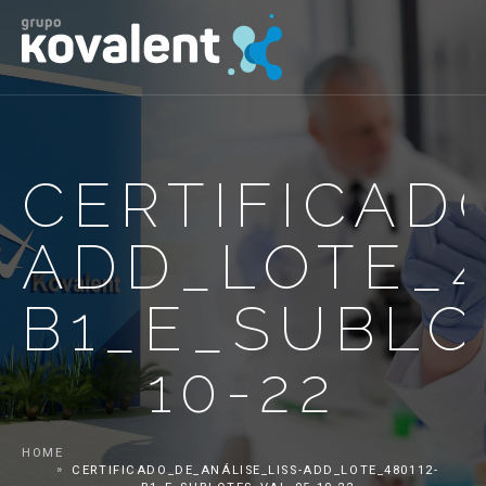
CERTIFICAD
ADD_LOTE_4
B1_E_SUBLO
10-22
HOME
CERTIFICADO_DE_ANÁLISE_LISS-ADD_LOTE_480112-