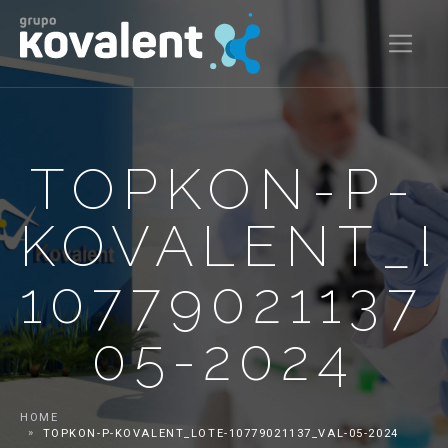
TOPKON-P-
KOVALENT_
10779021137
05-2024
HOME
TOPKON-P-KOVALENT_LOTE-10779021137_VAL-05-2024