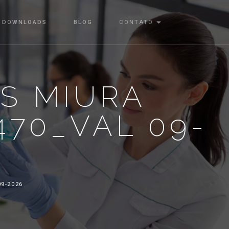
DOWNLOADS
BLOG
CONTATO
S MIURA
470_VAL 09-
9-2026