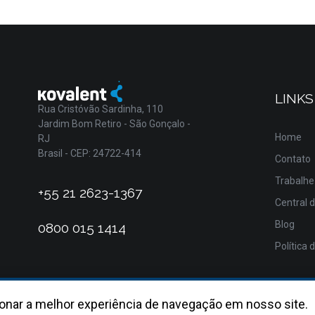
LINKS
Rua Cristóvão Sardinha, 110
Jardim Bom Retiro - São Gonçalo -
Home
RJ
Brasil - CEP: 24722-414
Contato
Trabalhe
+55 21 2623-1367
Central 
Blog
0800 015 1414
Política 
onar a melhor experiência de navegação em nosso site.