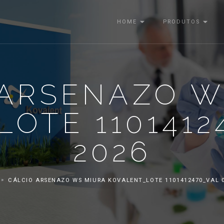
HOME
PRODUTOS
 ARSENAZO W
OTE 1101412
2026
CÁLCIO ARSENAZO WS MIURA KOVALENT_LOTE 1101412470_VAL 0