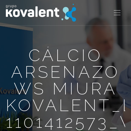
CÁLCIO
ARSENAZO
WS MIURA
KOVALENT_
1101412573_