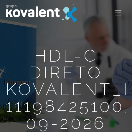
HDL-C
DIRETO
KOVALENT_
11198425100
09-2026