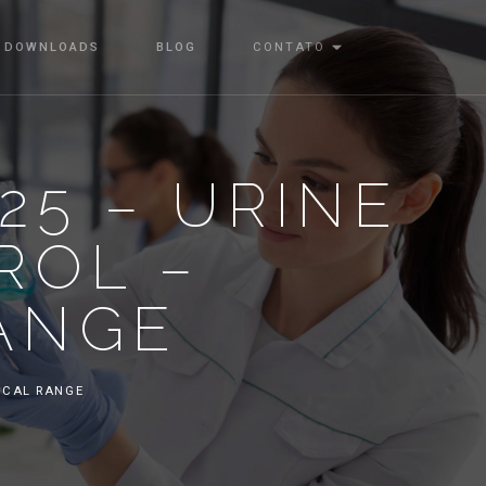
DOWNLOADS
BLOG
CONTATO
25 – URINE
ROL –
ANGE
GICAL RANGE