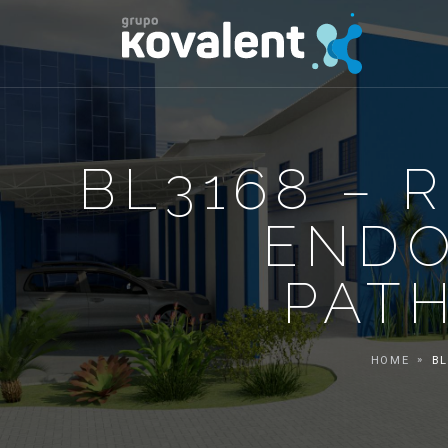
BL3168 – 
ENDO
PAT
HOME
BL