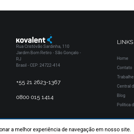
LINKS
Rua Cristóvão Sardinha, 110
Jardim Bom Retiro - São Gonçalo -
Home
RJ
Brasil - CEP: 24722-414
Contato
Trabalhe
+55 21 2623-1367
Central 
Blog
0800 015 1414
Política 
onar a melhor experiência de navegação em nosso site.