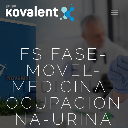
FS FASE-
MOVEL-
MEDICINA-
OCUPACION
NA-URINA