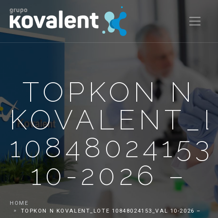
TOPKON N
KOVALENT_
1084802415
10-2026 –
HOME
TOPKON N KOVALENT_LOTE 10848024153_VAL 10-2026 –