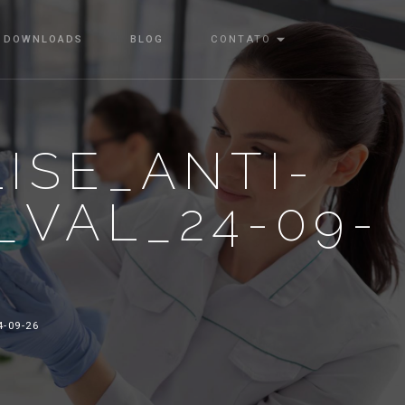
DOWNLOADS
BLOG
CONTATO
ISE_ANTI-
_VAL_24-09-
-09-26