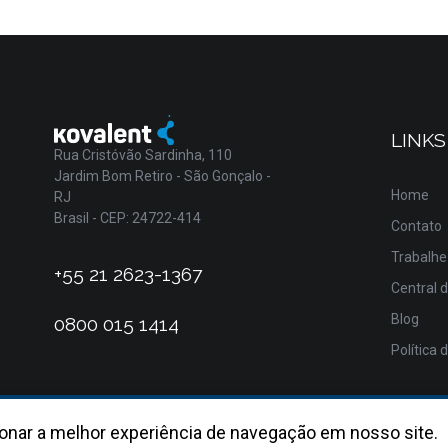
LINKS
Rua Cristóvão Sardinha, 110
Jardim Bom Retiro - São Gonçalo -
Home
RJ
Brasil - CEP: 24722-414
Contato
Trabalhe
+55 21 2623-1367
Central 
Blog
0800 015 1414
Política 
onar a melhor experiência de navegação em nosso site.