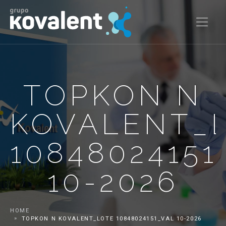
TOPKON N
KOVALENT_
10848024151
10-2026
HOME
TOPKON N KOVALENT_LOTE 10848024151_VAL 10-2026