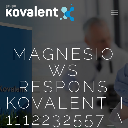
MAGNÉSIO
WS
RESPONS
KOVALENT_
1112232557_