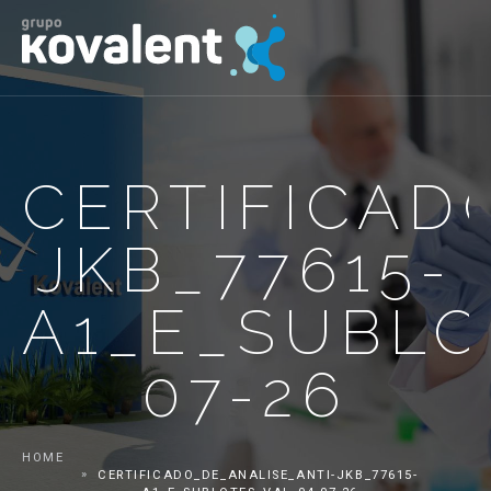
CERTIFICAD
JKB_77615-
A1_E_SUBLO
07-26
HOME
CERTIFICADO_DE_ANALISE_ANTI-JKB_77615-