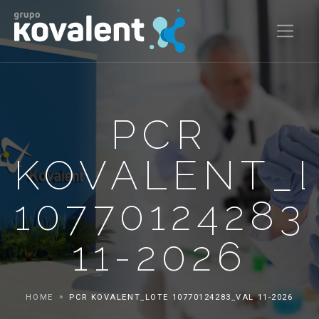
PCR
KOVALENT_
10770124283
11-2026
HOME
PCR KOVALENT_LOTE 10770124283_VAL 11-2026