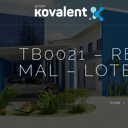
TB0021 – R
MAL – LOTE
HOME