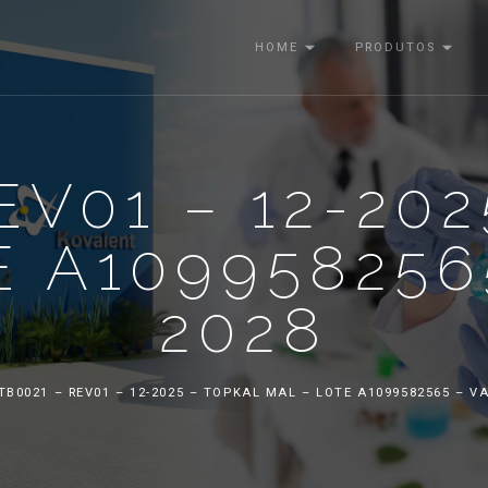
HOME
PRODUTOS
EV01 – 12-20
 A109958256
2028
TB0021 – REV01 – 12-2025 – TOPKAL MAL – LOTE A1099582565 – VA