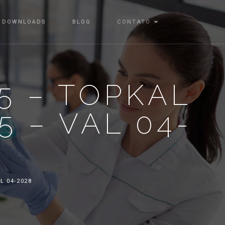
DOWNLOADS
BLOG
CONTATO
25 – TOPKAL
5 – VAL 04-
L 04-2028