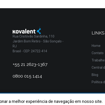
LINKS
Rua Cristóvão Sardinha, 110
Jardim Bom Retiro - São Gonçalo -
Home
RJ
Brasil - CEP: 24722-414
Contato
Trabalhe
+55 21 2623-1367
Central 
Blog
0800 015 1414
Política 
onar a melhor experiência de navegação em nosso site.