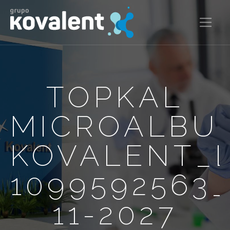
TOPKAL
MICROALBU
KOVALENT_
1099592563
11-2027