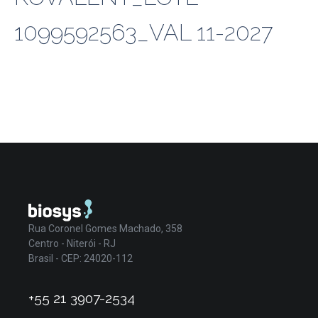
1099592563_VAL 11-2027
Rua Coronel Gomes Machado, 358
Centro - Niterói - RJ
Brasil - CEP: 24020-112
+55 21 3907-2534