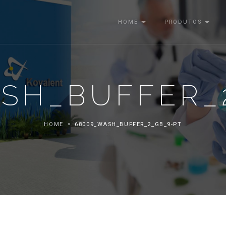
HOME
PRODUTOS
SH_BUFFER_
HOME
68009_WASH_BUFFER_2_GB_9-PT