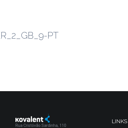
R_2_GB_9-PT
LINKS
Rua Cristóvão Sardinha, 110