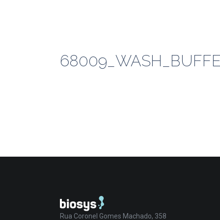
68009_WASH_BUFFE
Rua Coronel Gomes Machado, 358