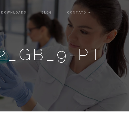
DOWNLOADS
BLOG
CONTATO
2_GB_9-PT