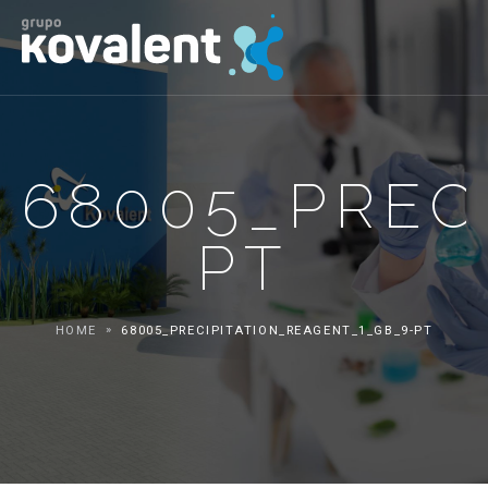
68005_PREC
PT
HOME
68005_PRECIPITATION_REAGENT_1_GB_9-PT