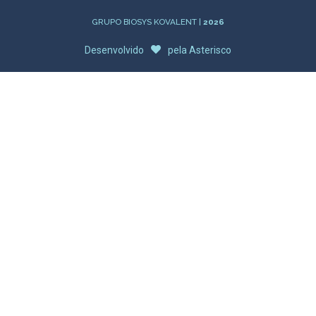
GRUPO BIOSYS KOVALENT |
2026
Desenvolvido
pela
Asterisco