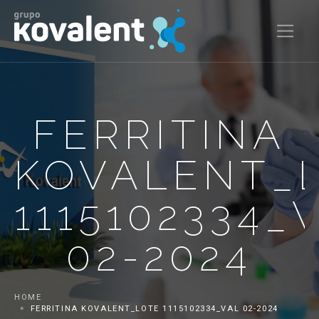
FERRITINA
KOVALENT_
1115102334_
02-2024
HOME
FERRITINA KOVALENT_LOTE 1115102334_VAL 02-2024