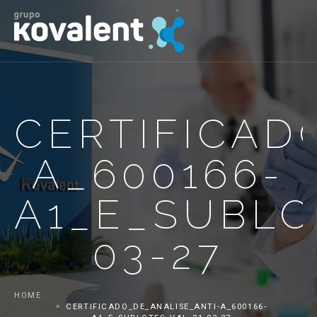
CERTIFICAD
A_600166-
A1_E_SUBLO
03-27
HOME
CERTIFICADO_DE_ANALISE_ANTI-A_600166-