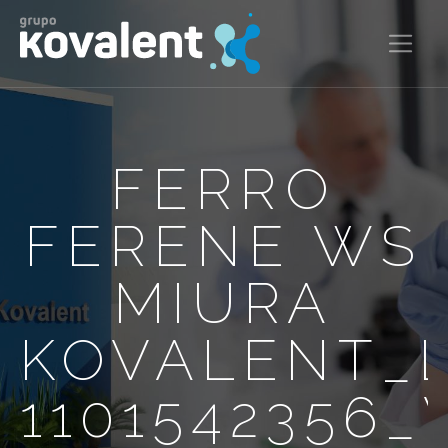
FERRO
FERENE WS
MIURA
KOVALENT_
1101542356_