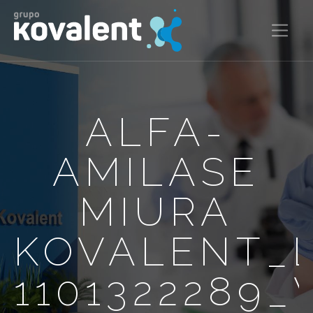
ALFA-
AMILASE
MIURA
KOVALENT_
1101322289_