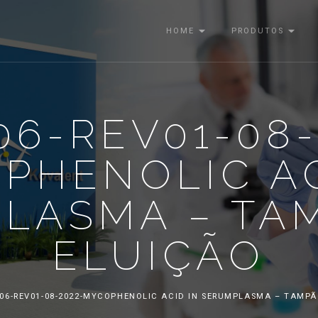
HOME
PRODUTOS
06-REV01-08-
PHENOLIC AC
LASMA – TA
ELUIÇÃO
606-REV01-08-2022-MYCOPHENOLIC ACID IN SERUMPLASMA – TAMPÃ