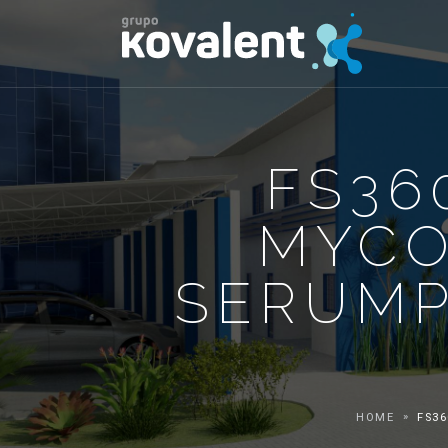
FS36
MYCO
SERUMP
HOME
FS3