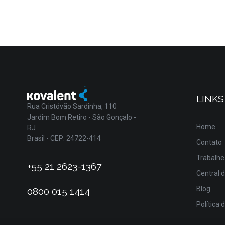
LINKS
Rua Cristóvão Sardinha, 110
Jardim Bom Retiro - São Gonçalo -
Home
RJ
Brasil - CEP: 24722-414
Contato
Trabalhe
+55 21 2623-1367
Central 
Blog
0800 015 1414
Política 