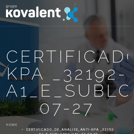
CERTIFICAD
KPA _32192-
A1_E_SUBLO
07-27
HOME
CERTIFICADO_DE_ANALISE_ANTI-KPA _32192-